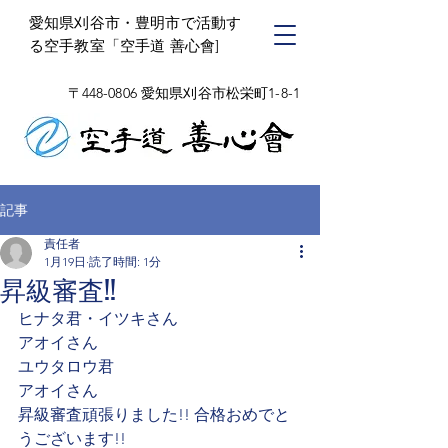
​愛知県刈谷市・豊明市で活動す
る空手教室「空手道 善心會]
〒448-0806 愛知県刈谷市松栄町1-8-1
記事
責任者
1月19日
読了時間: 1分
昇級審査!!
ヒナタ君・イツキさん
アオイさん
ユウタロウ君
アオイさん
昇級審査頑張りました!! 合格おめでと
うございます!!