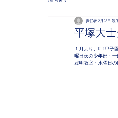
All Posts
責任者
2月28日
読了
平塚大士先
１月より、K-1甲子園
曜日夜の少年部・一
豊明教室・水曜日の