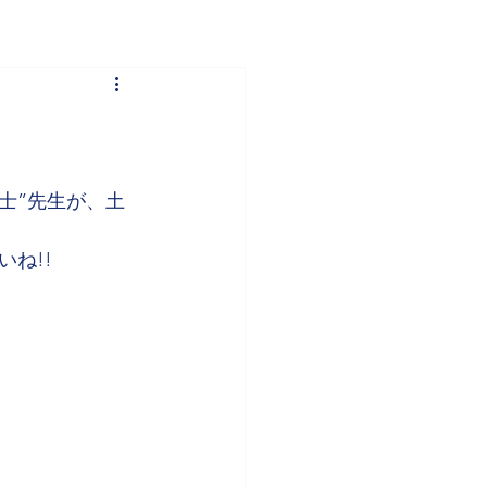
大士”先生が、土
ね!!