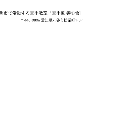
豊明市で活動する空手教室「空手道 善心會]
〒448-0806 愛知県刈谷市松栄町1-8-1
、豊明市、空手教室、空手道場、善心會